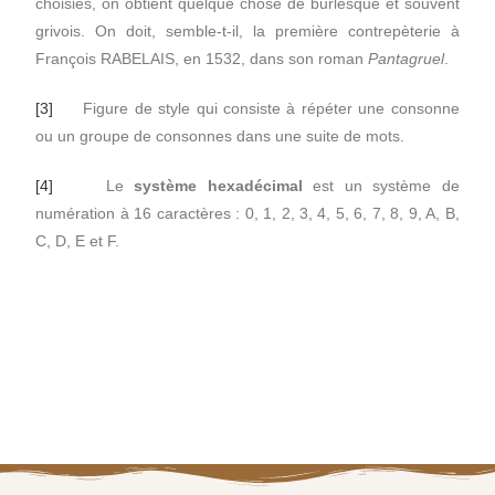
choisies, on obtient quelque chose de burlesque et souvent
grivois. On doit, semble-t-il, la première contrepèterie à
François RABELAIS, en 1532, dans son roman
Pantagruel
.
[3]
Figure de style qui consiste à répéter une consonne
ou un groupe de consonnes dans une suite de mots.
[4]
Le
système hexadécimal
est un système de
numération à 16 caractères : 0, 1, 2, 3, 4, 5, 6, 7, 8, 9, A, B,
C, D, E et F.